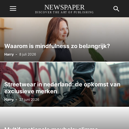
NEWSPAPER
DISCOVER THE ART OF PUBLISHING
Waarom is mindfulness zo belangrijk?
Harry
-
8 juli 2026
Streetwear in nederland: de opkomst van
exclusieve merken
Harry
-
27 juni 2026