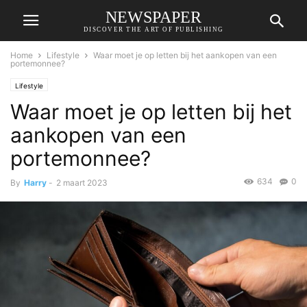
NEWSPAPER
DISCOVER THE ART OF PUBLISHING
Home
Lifestyle
Waar moet je op letten bij het aankopen van een
portemonnee?
Lifestyle
Waar moet je op letten bij het
aankopen van een
portemonnee?
634
0
By
Harry
-
2 maart 2023