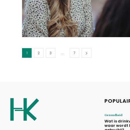
...
1
2
3
7
POPULAI
Gezondheid
Wat is drink
waar wordt 
gebruikt?