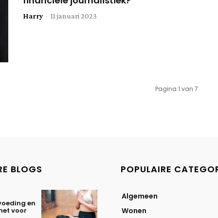
financiële journalistiek?
Harry
-
11 januari 2023
Pagina 1 van 7
RE BLOGS
POPULAIRE CATEGO
Algemeen
voeding en
het voor
Wonen