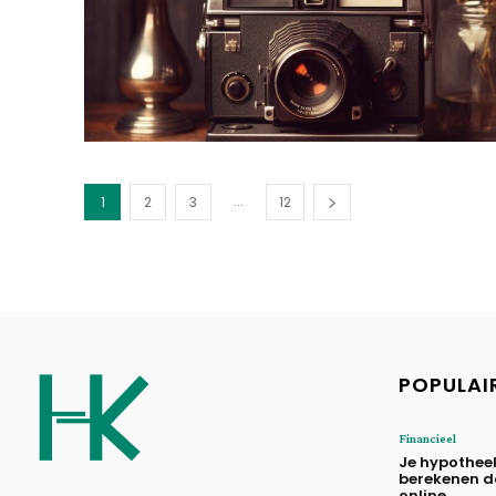
...
1
2
3
12
POPULAI
Financieel
Je hypothee
berekenen d
online