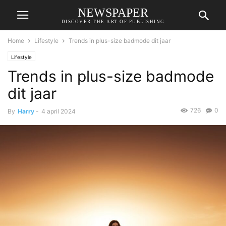
NEWSPAPER
DISCOVER THE ART OF PUBLISHING
Home
Lifestyle
Trends in plus-size badmode dit jaar
Lifestyle
Trends in plus-size badmode
dit jaar
726
0
By
Harry
-
4 april 2024