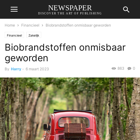
NEWSPAPER
DISCOVER THE ART OF PUBLISHING
Home
Financieel
Biobrandstoffen onmisbaar geworden
Financieel
Zakelijk
Biobrandstoffen onmisbaar
geworden
863
0
By
Harry
-
6 maart 2023