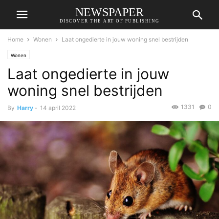
NEWSPAPER
DISCOVER THE ART OF PUBLISHING
Home
Wonen
Laat ongedierte in jouw woning snel bestrijden
Wonen
Laat ongedierte in jouw
woning snel bestrijden
1331
0
By
Harry
-
14 april 2022