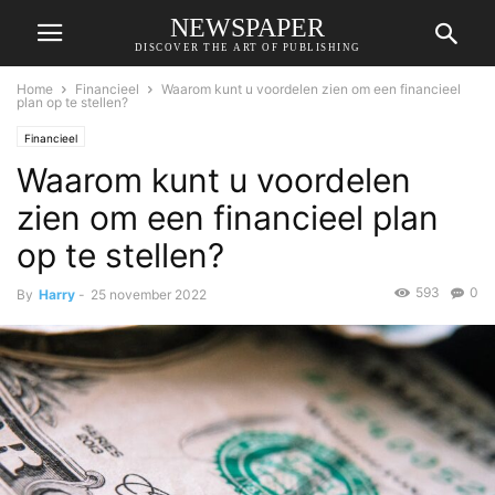
NEWSPAPER
DISCOVER THE ART OF PUBLISHING
Home
Financieel
Waarom kunt u voordelen zien om een financieel
plan op te stellen?
Financieel
Waarom kunt u voordelen
zien om een financieel plan
op te stellen?
593
0
By
Harry
-
25 november 2022