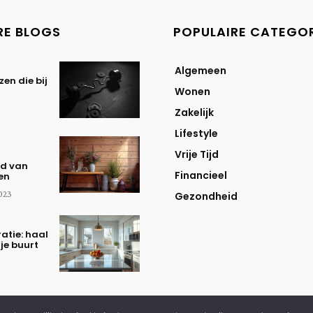
RE BLOGS
POPULAIRE CATEGO
Algemeen
zen die bij
Wonen
Zakelijk
Lifestyle
Vrije Tijd
id van
Financieel
en
023
Gezondheid
atie: haal
 je buurt