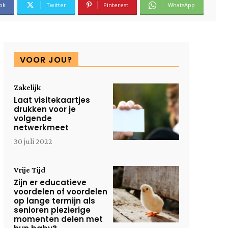
ok
Twitter
Pinterest
WhatsApp
VOOR JOU?
Zakelijk
Laat visitekaartjes
drukken voor je
volgende
netwerkmeet
30 juli 2022
Vrije Tijd
Zijn er educatieve
voordelen of voordelen
op lange termijn als
senioren plezierige
momenten delen met