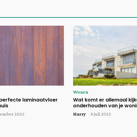
Wonen
perfecte laminaatvloer
Wat komt er allemaal kijke
huis
onderhouden van je won
cember 2025
Harry
-
9 juli 2025