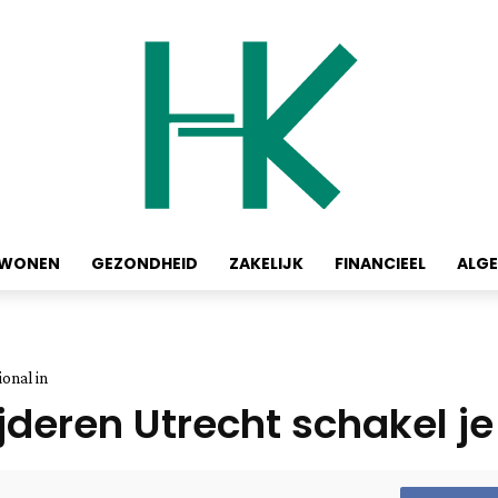
WONEN
GEZONDHEID
ZAKELIJK
FINANCIEEL
ALG
onal in
eren Utrecht schakel je 