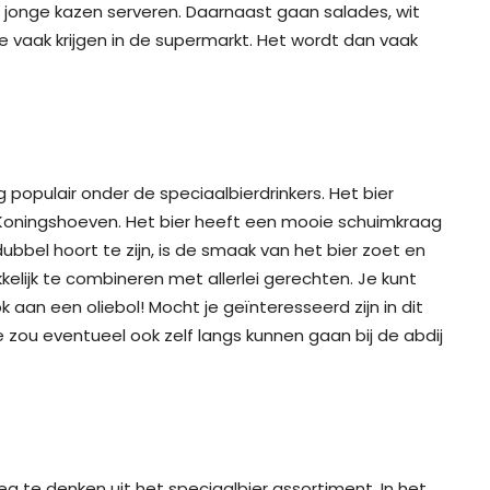
en jonge kazen serveren. Daarnaast gaan salades, wit
n je vaak krijgen in de supermarkt. Het wordt dan vaak
g populair onder de speciaalbierdrinkers. Het bier
 Koningshoeven. Het bier heeft een mooie schuimkraag
dubbel hoort te zijn, is de smaak van het bier zoet en
kkelijk te combineren met allerlei gerechten. Je kunt
aan een oliebol! Mocht je geïnteresseerd zijn in dit
 Je zou eventueel ook zelf langs kunnen gaan bij de abdij
 weg te denken uit het speciaalbier assortiment. In het