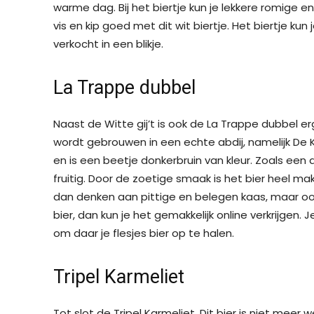
warme dag. Bij het biertje kun je lekkere romige 
vis en kip goed met dit wit biertje. Het biertje ku
verkocht in een blikje.
La Trappe dubbel
Naast de Witte gij’t is ook de La Trappe dubbel er
wordt gebrouwen in een echte abdij, namelijk De
en is een beetje donkerbruin van kleur. Zoals een 
fruitig. Door de zoetige smaak is het bier heel ma
dan denken aan pittige en belegen kaas, maar ook 
bier, dan kun je het gemakkelijk online verkrijgen.
om daar je flesjes bier op te halen.
Tripel Karmeliet
Tot slot de Tripel Karmeliet. Dit bier is niet meer