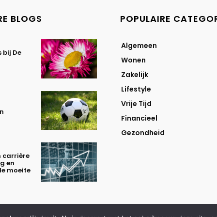
RE BLOGS
POPULAIRE CATEGO
Algemeen
 bij De
Wonen
Zakelijk
Lifestyle
Vrije Tijd
en
Financieel
Gezondheid
carrière
ng en
de moeite