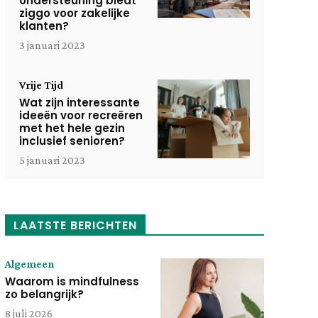
ondersteuning biedt
ziggo voor zakelijke
klanten?
3 januari 2023
Vrije Tijd
Wat zijn interessante
ideeën voor recreëren
met het hele gezin
inclusief senioren?
5 januari 2023
LAATSTE BERICHTEN
Algemeen
Waarom is mindfulness
zo belangrijk?
8 juli 2026