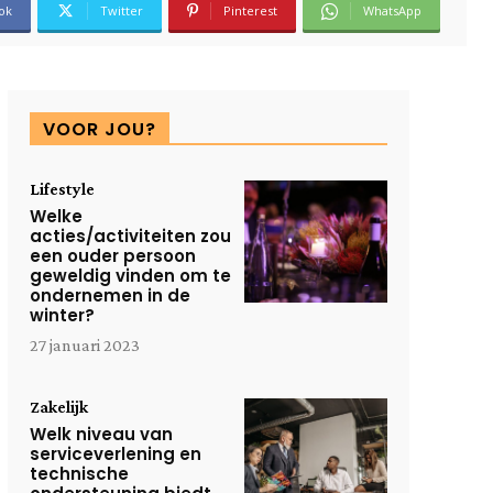
ok
Twitter
Pinterest
WhatsApp
VOOR JOU?
Lifestyle
Welke
acties/activiteiten zou
een ouder persoon
geweldig vinden om te
ondernemen in de
winter?
27 januari 2023
Zakelijk
Welk niveau van
serviceverlening en
technische