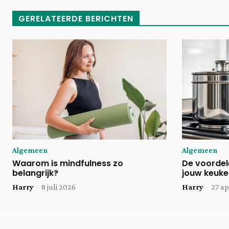
GERELATEERDE BERICHTEN
Algemeen
Algemeen
Waarom is mindfulness zo
De voordele
belangrijk?
jouw keuke
Harry
-
8 juli 2026
Harry
-
27 ap