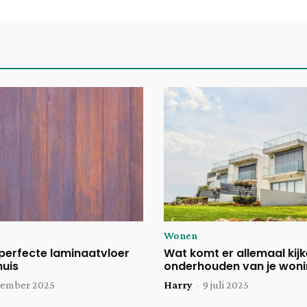
Wonen
perfecte laminaatvloer
Wat komt er allemaal kijke
huis
onderhouden van je won
cember 2025
Harry
-
9 juli 2025