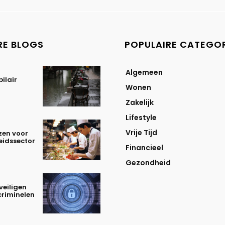
RE BLOGS
POPULAIRE CATEGO
Algemeen
ilair
Wonen
Zakelijk
Lifestyle
Vrije Tijd
en voor
eidssector
Financieel
Gezondheid
veiligen
criminelen