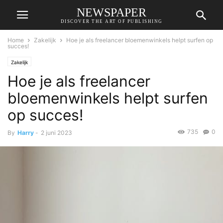
NEWSPAPER
DISCOVER THE ART OF PUBLISHING
Home
Zakelijk
Hoe je als freelancer bloemenwinkels helpt surfen op
succes!
Zakelijk
Hoe je als freelancer
bloemenwinkels helpt surfen
op succes!
735
0
By
Harry
-
2 juni 2023