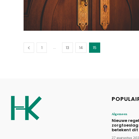
...
1
13
14
15
POPULAI
Algemeen
Nieuwe rege
zorgtoeslag
betekent dit
27 augustus 20