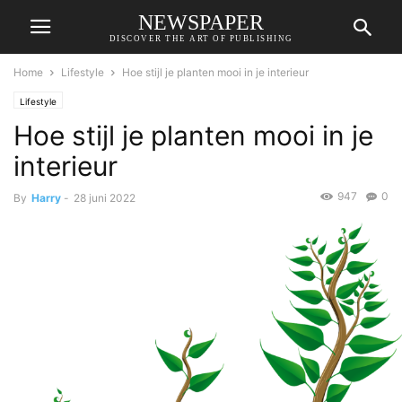
NEWSPAPER
DISCOVER THE ART OF PUBLISHING
Home
Lifestyle
Hoe stijl je planten mooi in je interieur
Lifestyle
Hoe stijl je planten mooi in je
interieur
947
0
By
Harry
-
28 juni 2022