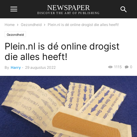
NEWSPAPER
DISCOVER THE ART OF PUBLISHING
Home
Gezondheid
Plein.nl is dé online drogist die alles heeft!
Gezondheid
Plein.nl is dé online drogist
die alles heeft!
1115
0
By
Harry
-
29 augustus 2022